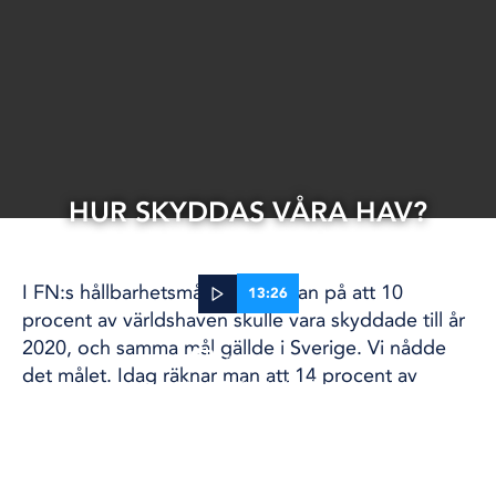
HUR SKYDDAS VÅRA HAV?
I FN:s hållbarhetsmål siktade man på att 10
13:26
procent av världshaven skulle vara skyddade till år
2020, och samma mål gällde i Sverige. Vi nådde
15 okt, 2021
det målet. Idag räknar man att 14 procent av
KLIMAT OCH MILJÖ
svenskt vatten är skyddade områden, även om det
är stora geografiska skillnader på andelen
havsområde som skyddas. Men i flera skyddade
områden tillåts mänsklig påverkan som trålning