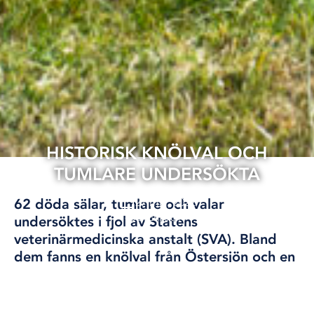
HISTORISK KNÖLVAL OCH
TUMLARE UNDERSÖKTA
27 maj, 2022
62 döda sälar, tumlare och valar
ÖSTERSJÖN
undersöktes i fjol av Statens
veterinärmedicinska anstalt (SVA). Bland
dem fanns en knölval från Östersjön och en
liten tumlare som hittades väster om Öland
– två mycket ovanliga händelser.