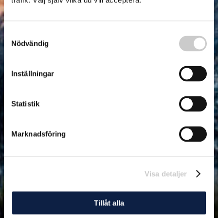
trafik. Välj själv vilka du vill acceptera.
Samtyckesval
Nödvändig
Inställningar
Statistik
Marknadsföring
Visa detaljer
Tillåt alla