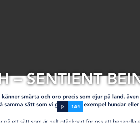
SH – SENTIENT BEI
de känner smärta och oro precis som djur på land, äv
å samma sätt som vi gör om till exempel hundar eller 
1:54
r på ett sätt som är helt otänkbart för oss att behandla
02 jul, 2026
r upp dem i luften där de inte kan andas och håller de
ÖVRIGT