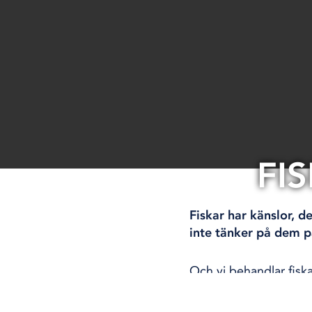
FI
Fiskar har känslor, 
inte tänker på dem p
Och vi behandlar fiska
upp dem i munnen, dra
slänger i dem igen.