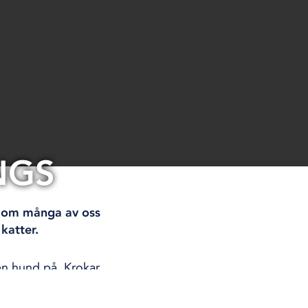
NGS
en om många av oss
katter.
 en hund på. Krokar
m en stund innan vi