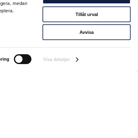
ungera, medan
eptera.
Tillåt urval
ERG PÅ
Avvisa
r börjat driva igen
ring
Visa detaljer