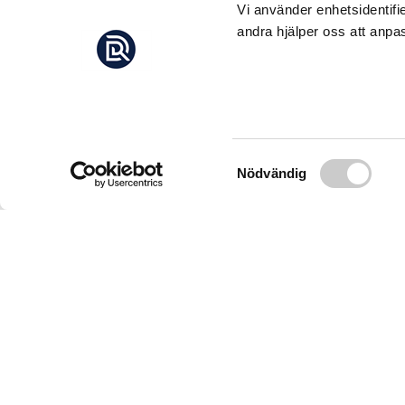
Vi använder enhetsidentifi
andra hjälper oss att anpas
VÄRLD
Världens största isb
efter att ha suttit fas
Samtyckesval
Nödvändig