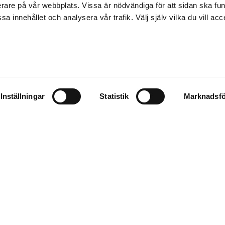
erare på vår webbplats. Vissa är nödvändiga för att sidan ska f
sa innehållet och analysera vår trafik. Välj själv vilka du vill acc
ENS STÖRSTA ISB
DRIFT
erg, med en yta på närmare 4 000 kvadratkilometer, ha
t i årtionden.
Inställningar
Statistik
Marknadsfö
27 nov, 2023
KLIMAT OCH MILJÖ