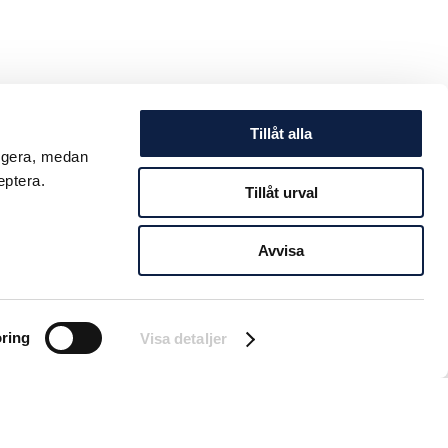
Tillåt alla
ungera, medan
eptera.
Tillåt urval
Avvisa
ring
Visa detaljer