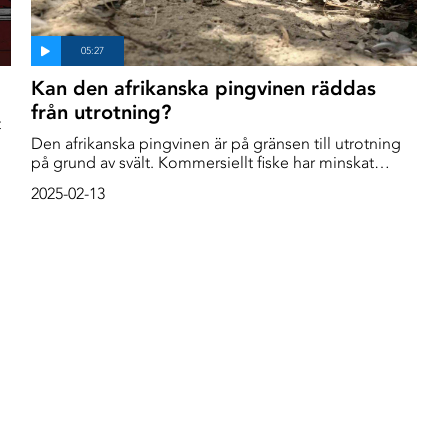
Kan den afrikanska pingvinen räddas
från utrotning?
t
Den afrikanska pingvinen är på gränsen till utrotning
på grund av svält. Kommersiellt fiske har minskat
fiskbestånden runt de enda kvarvarande kolonierna så
2025-02-13
drastiskt att fåglarna inte kan hitta tillräckligt med fisk
under häckningssäsongen. Den sydafrikanska
organisationen SANCCOB (Southern African
Foundation for the Conservation of Coastal Birds)
stämmer nu den sydafrikanska regeringen i ett försök
att tvinga dem att utöka de fiskefria zoner runt
kolonierna i en sista ansträngning för att rädda arten.