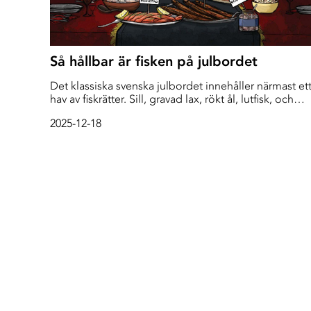
Så hållbar är fisken på julbordet
Det klassiska svenska julbordet innehåller närmast et
hav av fiskrätter. Sill, gravad lax, rökt ål, lutfisk, och
Janssons frestelse är några. Deep Sea Reporter reder
2025-12-18
ut hur det ser ut för de klassiska rätterna ur ett
hållbarhetsperspektiv.