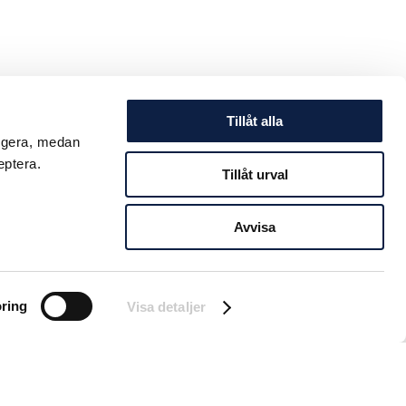
Tillåt alla
ungera, medan
eptera.
Tillåt urval
Avvisa
ring
Visa detaljer