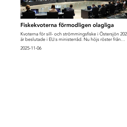
Fiskekvoterna förmodligen olagliga
Kvoterna för sill- och strömmingsfiske i Östersjön 20
är beslutade i EU:s ministerråd. Nu höjs röster från
flera håll om att fiskekvoterna i Bottenhavet och
2025-11-06
Bottenviken är olagligt höga.