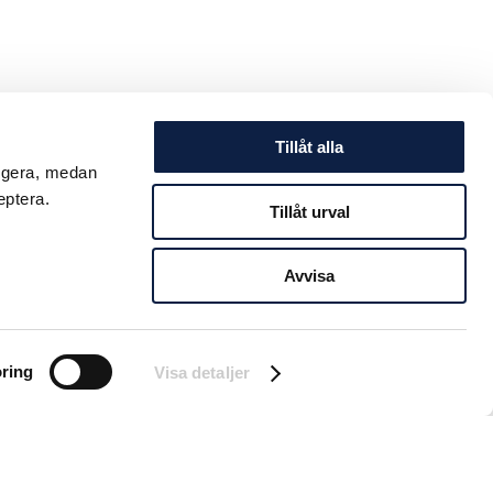
Tillåt alla
ungera, medan
eptera.
Tillåt urval
Avvisa
ring
Visa detaljer