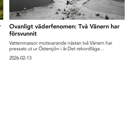
r
Ovanligt väderfenomen: Två Vänern har
försvunnit
Vattenmassor motsvarande nästan två Vänern har
pressats ut ur Östersjön i år.Det rekordlåga
vattenståndet ger samtidigt visst hopp för innanhavets
2026-02-13
syrefattiga bottnar. - Men det vore lite som att vinna på
fem Trisslotter i rad, säger Jörgen Öberg, oceanograf
på SMHI.