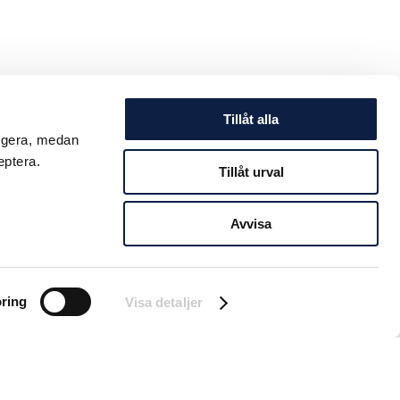
Tillåt alla
ungera, medan
eptera.
Tillåt urval
Avvisa
ring
Visa detaljer