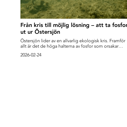
Från kris till möjlig lösning – att ta fosfo
ut ur Östersjön
Östersjön lider av en allvarlig ekologisk kris. Framför
allt är det de höga halterna av fosfor som orsakar
syrefattiga områden och kraftiga återkommande
2026-02-24
algblomningar. Fosfor är ett livsnödvändigt
grundämne och en viktig komponent i gödsel till
jordbruket, men när det läcker ut i Östersjön drabbar
det havet svårt.