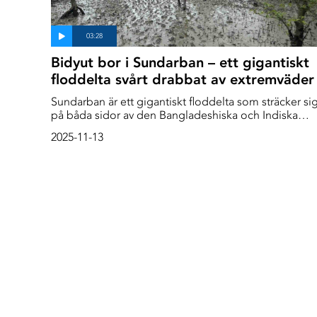
Bidyut bor i Sundarban – ett gigantiskt
floddelta svårt drabbat av extremväder
Sundarban är ett gigantiskt floddelta som sträcker si
på båda sidor av den Bangladeshiska och Indiska
gränsen. Bidyut beskriver hur floden har blivit allt
2025-11-13
bredare sedan han var barn. Och de kraftiga regnen
som drabbat området på senare tid är mer än han
någonsin upplevt tidigare.