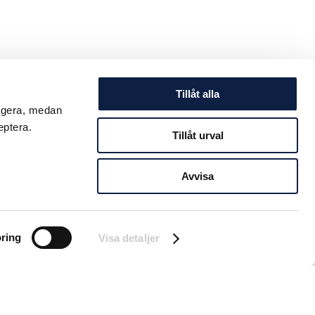
Tillåt alla
ungera, medan
eptera.
Tillåt urval
Avvisa
ring
Visa detaljer