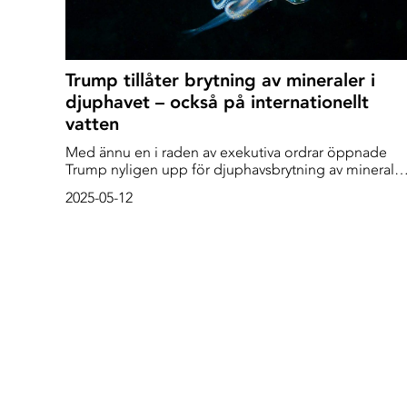
Trump tillåter brytning av mineraler i
djuphavet – också på internationellt
vatten
Med ännu en i raden av exekutiva ordrar öppnade
Trump nyligen upp för djuphavsbrytning av mineraler
både i havet utanför Kalifornien och på internationell
2025-05-12
vatten – och det är kontroversiellt.