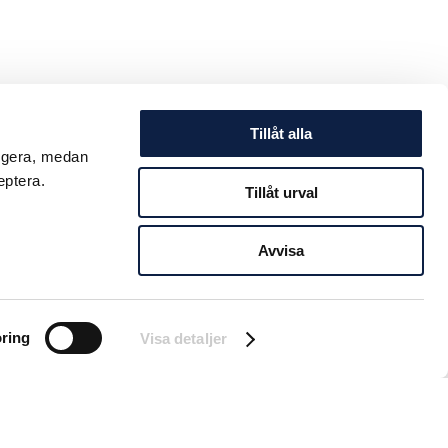
Tillåt alla
ungera, medan
eptera.
Tillåt urval
Avvisa
ring
Visa detaljer