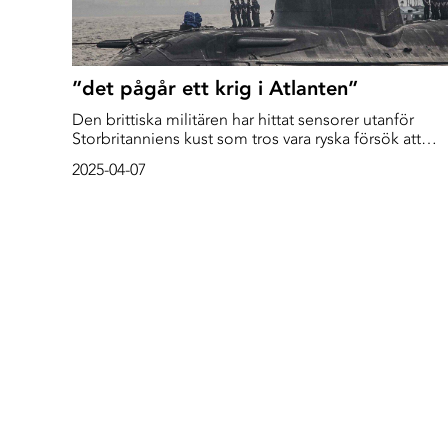
”det pågår ett krig i Atlanten”
Den brittiska militären har hittat sensorer utanför
Storbritanniens kust som tros vara ryska försök att
spionera på landets kärnvapenbestyckade ubåtar,
2025-04-07
rapporterar The Sunday Times.