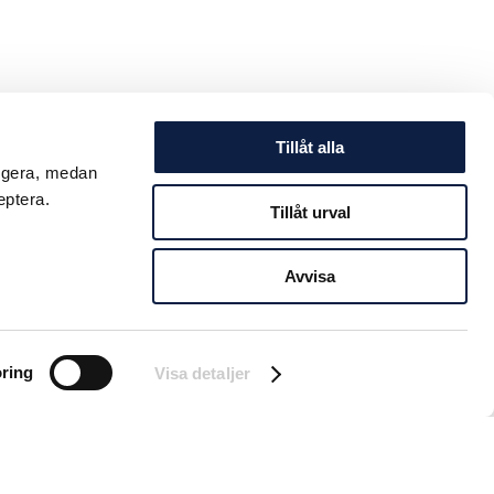
Tillåt alla
ungera, medan
eptera.
Tillåt urval
Avvisa
ring
Visa detaljer