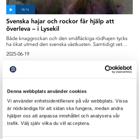
Svenska hajar och rockor får hjälp att
överleva – i Lysekil
Både knaggrockan och den småfläckiga rödhajen tycks
ha ökat utmed den svenska västkusten. Samtidigt vet
man att bestånden fortfarande är låga utifrån ett historiskt
2025-06-19
perspektiv.
Denna webbplats använder cookies
Vi använder enhetsidentifierare på vår webbplats. Vissa
är nödvändiga för att sidan ska fungera, medan andra
hjälper oss att anpassa innehållet och analysera vår
trafik. Välj själv vilka du vill acceptera.
”Våra korallrev, vårt ansvar och vår