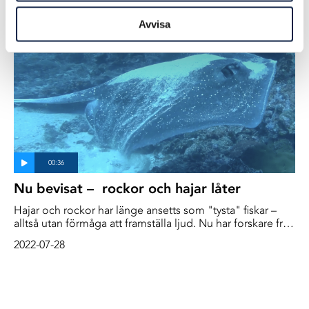
2024-12-19
bifångsterna.
Avvisa
Nu bevisat – rockor och hajar låter
Hajar och rockor har länge ansetts som "tysta" fiskar –
alltså utan förmåga att framställa ljud. Nu har forskare från
Sverige och Australien visat att det är en missuppfattning,
2022-07-28
skriver SLU (Sveriges lantbruksuniversitet) i ett
pressmeddelande