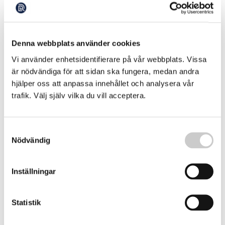
Mer nordhavsräkor – då ökar kvoterna
Denna webbplats använder cookies
Efter att räkfisket minskat under några år ökar det igen.
Nya kvoter har förhandlats fram mellan EU (Sverige och
Vi använder enhetsidentifierare på vår webbplats. Vissa
Danmark) och Norge, vilket innebär att uttaget i
är nödvändiga för att sidan ska fungera, medan andra
2026-06-18
Skagerrak, Kattegatt och Nordsjön kan gå upp med 15
hjälper oss att anpassa innehållet och analysera vår
procent. Text: Marika Griehsel Enligt Havs- och
trafik. Välj själv vilka du vill acceptera.
vattenmyndighetens utredare, Bart Adriaenssens har
beståndet vuxit sig starkare. – Samtidigt som […]
Samtyckesval
Nödvändig
Inställningar
Statistik
Så hållbar är fisken på julbordet
Det klassiska svenska julbordet innehåller närmast ett hav