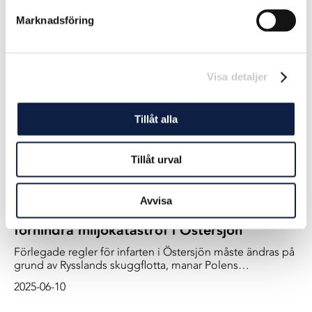
vindkraftspark till havs, bara några sjömil bort från ryska
Marknadsföring
Kaliningrad. – Vi måste vara redo, varnar regeringen i
2025-07-22
Polen.
Visa detaljer
Tillåt alla
Tillåt urval
Avvisa
Polen vill förändra havslagarna för att
förhindra miljökatastrof i Östersjön
Förlegade regler för infarten i Östersjön måste ändras på
grund av Rysslands skuggflotta, manar Polens
utrikesminister Radoslaw Sikorski.
2025-06-10