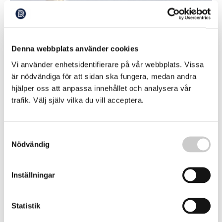
Historiskt polskt oljefynd i Östersjön
Denna webbplats använder cookies
En oljefyndighet som beskrivs som den största hittills i
Polen har upptäckts utanför Świnoujście,
Vi använder enhetsidentifierare på vår webbplats. Vissa
rapporterar Dagens PS.
2025-07-25
är nödvändiga för att sidan ska fungera, medan andra
hjälper oss att anpassa innehållet och analysera vår
trafik. Välj själv vilka du vill acceptera.
Samtyckesval
Nödvändig
Inställningar
Här bygger Polen vindkraft – nära Ryssland
Statistik
Säkerheten är tung när Östersjön får sin största