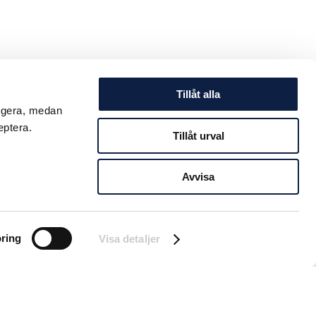
Tillåt alla
ungera, medan
eptera.
Tillåt urval
Avvisa
ring
Visa detaljer