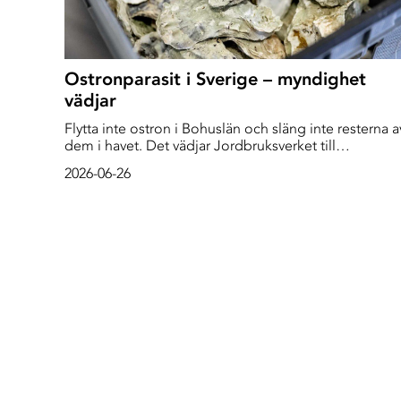
Ostronparasit i Sverige – myndighet
vädjar
Flytta inte ostron i Bohuslän och släng inte resterna a
dem i havet. Det vädjar Jordbruksverket till
allmänheten sedan en parasit upptäckts på västkuste
2026-06-26