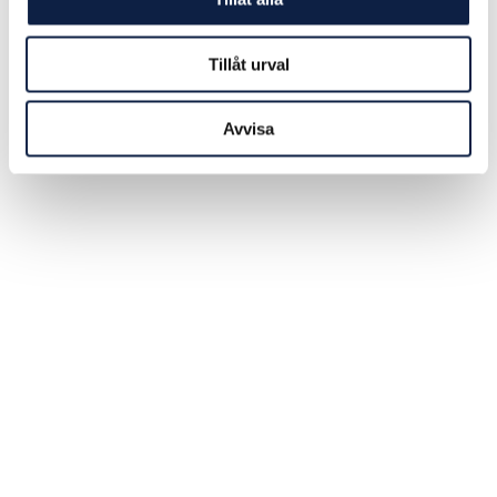
Storbritannien inför nya sanktioner mot Rysslands så
kallade skuggflotta som transporterar olja på Östersjön,
enligt brittiska regeringen.
Tillåt urval
2025-05-09
Avvisa