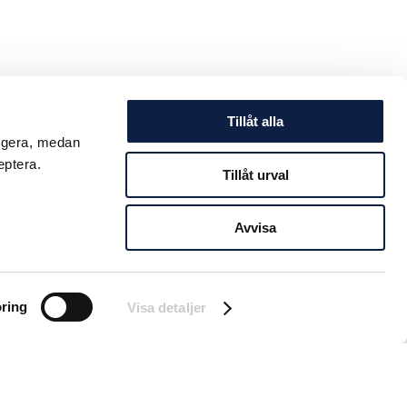
Tillåt alla
ungera, medan
eptera.
Tillåt urval
Avvisa
ring
Visa detaljer