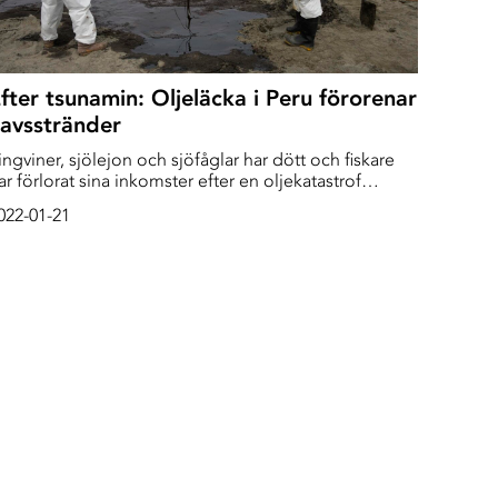
fter tsunamin: Oljeläcka i Peru förorenar
avsstränder
ingviner, sjölejon och sjöfåglar har dött och fiskare
ar förlorat sina inkomster efter en oljekatastrof
 Peru – som utlöstes av vulkanutbrottet i Tonga
022-01-21
undratals mil bort. 21 stränder på Stillahavskusten har
örorenats av oljeläckan och ett miljönödläge är utlyst