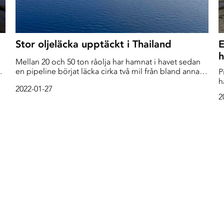
Stor oljeläcka upptäckt i Thailand
E
h
Mellan 20 och 50 ton råolja har hamnat i havet sedan
en pipeline börjat läcka cirka två mil från bland annat
P
populära stränder i Thailand
h
2022-01-27
i
2
h
f