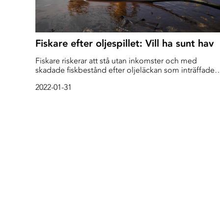
Fiskare efter oljespillet: Vill ha sunt hav
Fiskare riskerar att stå utan inkomster och med
skadade fiskbestånd efter oljeläckan som inträffade
nära provinsen Rayongs kust i östra Thailand i tisdags
2022-01-31