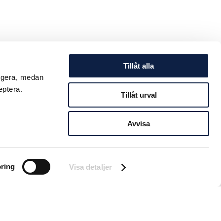
Tillåt alla
ungera, medan
eptera.
Tillåt urval
Avvisa
ring
Visa detaljer