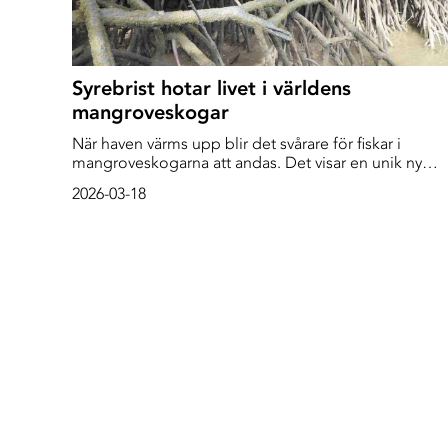
Syrebrist hotar livet i världens
mangroveskogar
När haven värms upp blir det svårare för fiskar i
mangroveskogarna att andas. Det visar en unik ny
studie från forskare vid Göteborgs universitet. - I vissa
2026-03-18
system kommer förhållandena bli så extrema att bara
de mest anpassade arterna klarar sig, säger studiens
huvudförfattare, marinkemisten Gloria Reithmaier.