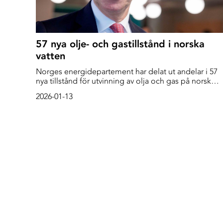
57 nya olje- och gastillstånd i norska
vatten
Norges energidepartement har delat ut andelar i 57
nya tillstånd för utvinning av olja och gas på norsk
kontinentalsockel, skriver myndigheten i ett
2026-01-13
pressmeddelande.