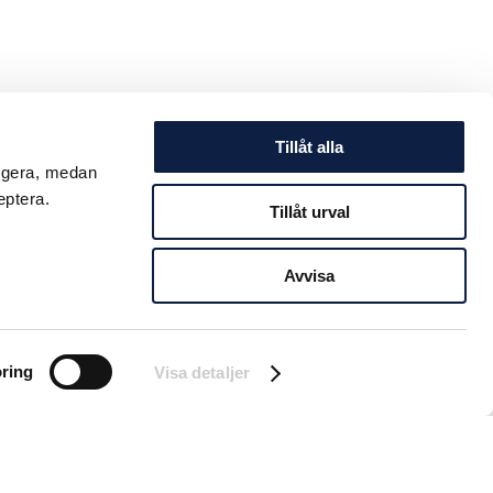
Tillåt alla
ungera, medan
eptera.
Tillåt urval
Avvisa
ring
Visa detaljer