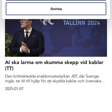
Avvisa
AI ska larma om skumma skepp vid kablar
(TT)
Den brittiskledda snabbinsatsstyrkan JEF, där Sverige
ingår, tar AI till hjälp för att skydda kablar och övervaka
den ryska skuggflottan i Östersjön.
2025-01-07