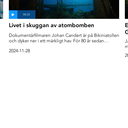
Livet i skuggan av atombomben
E
Dokumentärfilmaren Johan Candert är på Bikiniatollen
at
och dyker ner i ett märkligt hav. För 80 år sedan
J
sprängde USA 23 atombomber här och pulveriserade
m
2024-11-28
n
livet. Men det Johan ser är ett hav som håller på att
s
2
g
återhämta sig. Livet är på väg tillbaka.
s
t
m
ns