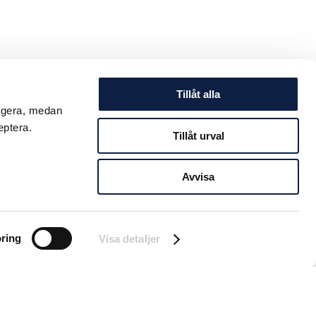
Tillåt alla
ungera, medan
eptera.
Tillåt urval
Avvisa
ring
Visa detaljer