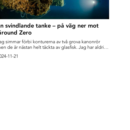
n svindlande tanke – på väg ner mot
Ground Zero
ag simmar förbi konturerna av två grova kanonrör
en de är nästan helt täckta av glasfisk. Jag har aldrig
ett ett så stort stim förut. Vi simmar vidare och sjunker
024-11-21
akta ner längs skrovsidan på USS Saratoga. Det är 52
eter ner till botten.