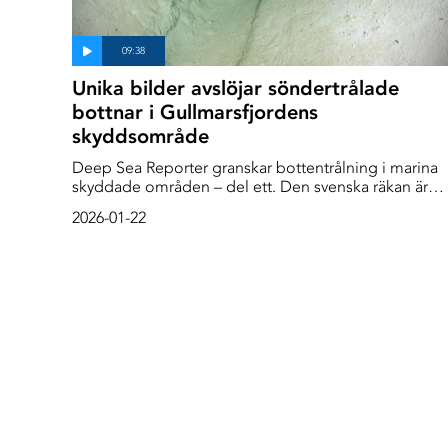
Unika bilder avslöjar söndertrålade
bottnar i Gullmarsfjordens
skyddsområde
Deep Sea Reporter granskar bottentrålning i marina
skyddade områden – del ett. Den svenska räkan är
både rödlistad enligt artdatabanken och har mist sin
2026-01-22
MSC-märkning, ändå fortsätter trålningen efter räkor
också i marina skyddsområden. Deep Sea Reporter
kommer att i två reportage granska bottentrålningen
följder. I del ett dyker vi ner i Gullmarsfjorden,
Sveriges första marina skyddsområde och landets
enda tröskelfjord med ett unikt marint liv.