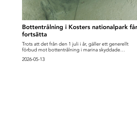
Bottentrålning i Kosters nationalpark få
fortsätta
Trots att det från den 1 juli i år, gäller ett generellt
förbud mot bottentrålning i marina skyddade
områden, görs nu undantag. Havs- och
2026-05-13
vattenmyndigheten har idag beslutat att räkfisket kan
fortsätta i Kosterfjorden-Väderöfjorden, på obestäm
framtid. I Gullmarsfjorden ska räkfisket fasas ut och
helt förbjudas i juli 2027.