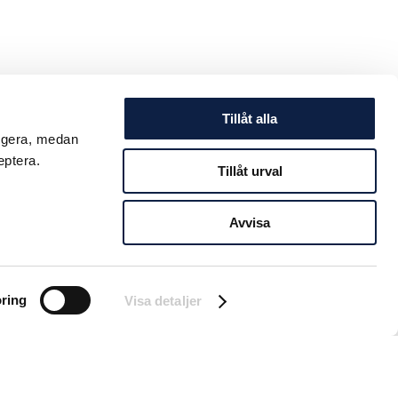
Tillåt alla
ungera, medan
eptera.
Tillåt urval
Avvisa
ring
Visa detaljer