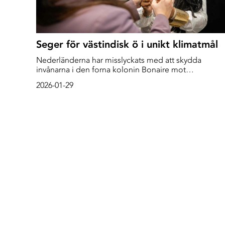
Seger för västindisk ö i unikt klimatmål
Nederländerna har misslyckats med att skydda
invånarna i den forna kolonin Bonaire mot
klimatförändringar, slår distriktsdomstolen i Haag fast
2026-01-29
- Det här ger ö-staterna råg i ryggen, säger forskaren
Björn Ola Linnér.