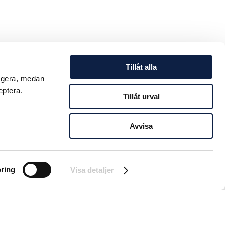
Tillåt alla
ungera, medan
eptera.
Tillåt urval
Avvisa
ring
Visa detaljer