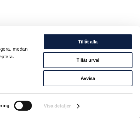
Tillåt alla
ungera, medan
eptera.
Tillåt urval
Avvisa
ring
Visa detaljer