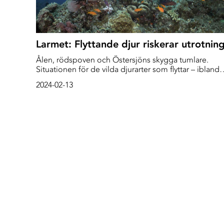
Larmet: Flyttande djur riskerar utrotnin
Ålen, rödspoven och Östersjöns skygga tumlare.
Situationen för de vilda djurarter som flyttar – ibland
tusentals mil – försämras snabbt. Det visar en tung
2024-02-13
rapport som varnar för förödande effekter för naturen