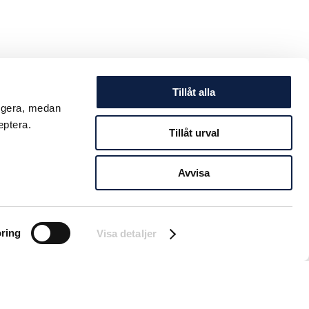
Tillåt alla
ungera, medan
eptera.
Tillåt urval
Avvisa
ring
Visa detaljer