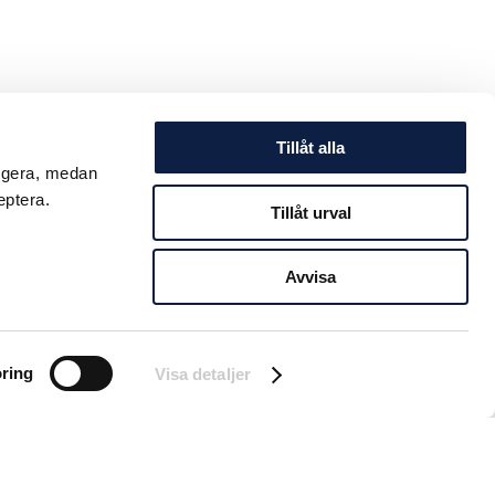
Tillåt alla
ungera, medan
eptera.
Tillåt urval
Avvisa
ring
Visa detaljer