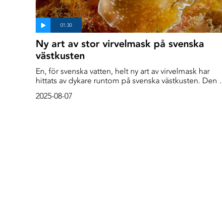
Ny art av stor virvelmask på svenska
västkusten
En, för svenska vatten, helt ny art av virvelmask har
hittats av dykare runtom på svenska västkusten. Den ä
stor och dansant och har sitt ursprungliga
2025-08-07
utbredningsområde vid sydligare breddgrader. Dee
Sea reporter har mött den nya virvelmasken vid
Flatholmen utanför Lysekil.