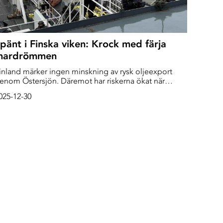
pänt i Finska viken: Krock med färja
mardrömmen
inland märker ingen minskning av rysk oljeexport
enom Östersjön. Däremot har riskerna ökat när
keppen i ”skuggflottan” blir allt skraltigare, och
025-12-30
jönavigation störs ut i den trånga Finska viken. - Det
ärsta scenariot vore en kollision med en fullsatt
inlandsfärja, säger kommodor Mikko Simola ombord
å bevakningsfartyget Turva.