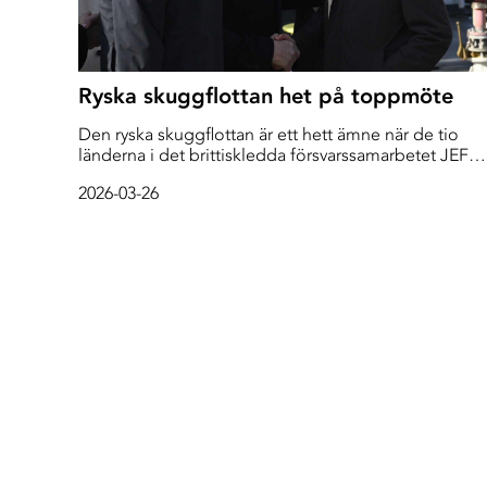
Ryska skuggflottan het på toppmöte
Den ryska skuggflottan är ett hett ämne när de tio
länderna i det brittiskledda försvarssamarbetet JEF
möts i Helsingfors. Skuggflottan ska sättas åt hårdare,
2026-03-26
säger den brittiske premiärministern Keir Starmer när
mötet inleds.