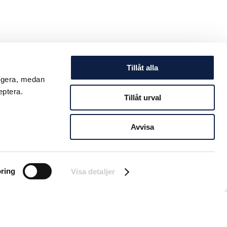
Tillåt alla
ungera, medan
eptera.
Tillåt urval
Avvisa
ring
Visa detaljer