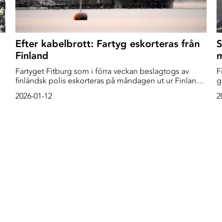
Efter kabelbrott: Fartyg eskorteras från
S
Finland
Fartyget Fitburg som i förra veckan beslagtogs av
F
finländsk polis eskorteras på måndagen ut ur Finland
g
till internationellt vatten, meddelar
s
2026-01-12
2
Centralkriminalpolisen.
s
v
F
p