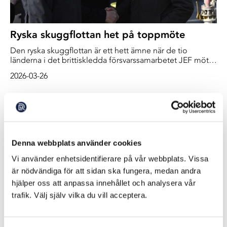
Ryska skuggflottan het på toppmöte
Den ryska skuggflottan är ett hett ämne när de tio
länderna i det brittiskledda försvarssamarbetet JEF möts i
Helsingfors. Skuggflottan ska sättas åt hårdare, säger den
2026-03-26
brittiske premiärministern Keir Starmer när mötet inleds.
Denna webbplats använder cookies
Vi använder enhetsidentifierare på vår webbplats. Vissa
är nödvändiga för att sidan ska fungera, medan andra
hjälper oss att anpassa innehållet och analysera vår
trafik. Välj själv vilka du vill acceptera.
Efter kabelbrott: Fartyg eskorteras från
Finland