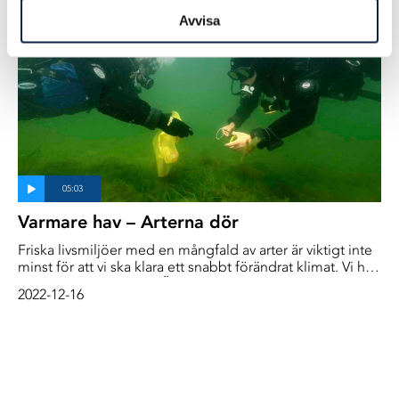
vore en kollision med en fullsatt Finlandsfärja, säger
Avvisa
kommodor Mikko Simola ombord på bevakningsfartyget
Turva.
Varmare hav – Arterna dör
Friska livsmiljöer med en mångfald av arter är viktigt inte
minst för att vi ska klara ett snabbt förändrat klimat. Vi har
varit på finska sidan av Östersjön och pratat med en av
2022-12-16
världens ledande havsforskare; Alf Norkko.