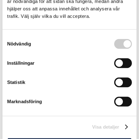
är nödvändiga för att sidan ska fungera, medan andra
hjälper oss att anpassa innehållet och analysera vår
trafik. Välj själv vilka du vill acceptera.
Fiasko för plastavtalet – förhandlare lämnar
Samtyckesval
Nödvändig
Det blir inget avtal om världens produktion, återvinning
och avfallshantering av plast. Förhandlare lämnar nu
mötet i Genève tomhänta.
2025-08-15
Inställningar
Statistik
Marknadsföring
Visa detaljer