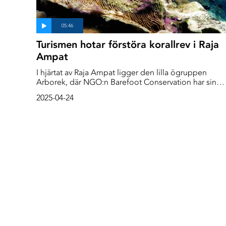
Turismen hotar förstöra korallrev i Raja
Ampat
I hjärtat av Raja Ampat ligger den lilla ögruppen
Arborek, där NGO:n Barefoot Conservation har sin
hemvist. Teamet på Barefoot Conservation har
2025-04-24
övervakat reven runt ön, samlat in prover och spårat
spridningen av cyanobakterier. Deras forskning är
avgörande för att förstå hur man kan skydda dessa re
och de samhällen som är beroende av dem för mat,
inkomst och turism.