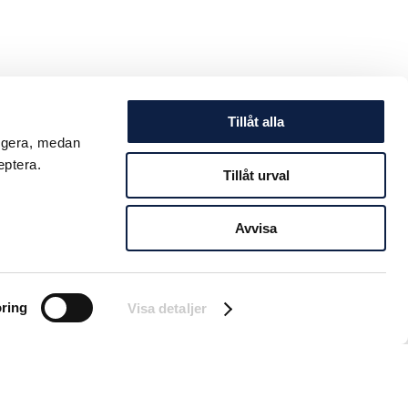
Tillåt alla
ungera, medan
eptera.
Tillåt urval
Avvisa
ring
Visa detaljer