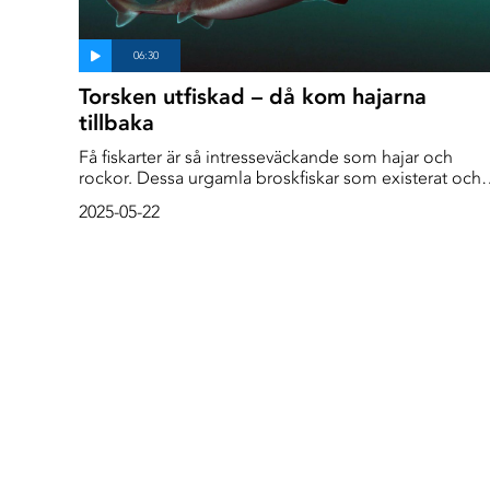
Torsken utfiskad – då kom hajarna
tillbaka
Få fiskarter är så intresseväckande som hajar och
rockor. Dessa urgamla broskfiskar som existerat och
utvecklats i jordens hav i nära 400 miljoner år. Och
2025-05-22
våra svenska broskfiskar verkar inte vara några
undantag. Även de väcker uppmärksamhet och
förundran.