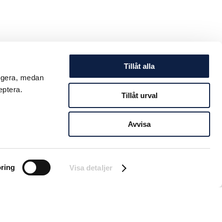
Tillåt alla
ungera, medan
eptera.
Tillåt urval
Avvisa
ring
Visa detaljer