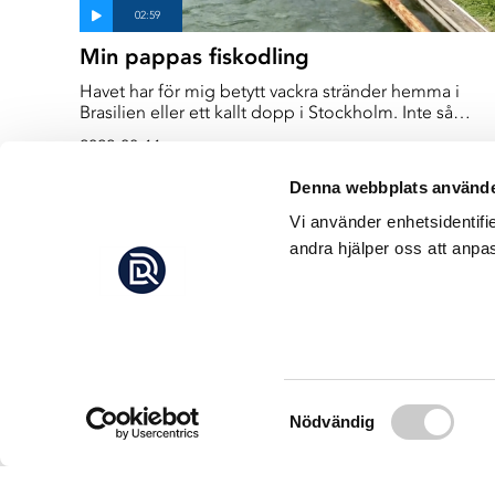
Min pappas fiskodling
Havet har för mig betytt vackra stränder hemma i
Brasilien eller ett kallt dopp i Stockholm. Inte så
mycket mer. Men mitt arbete för Deep Sea har gett
2022-08-11
mig en ny syn på oceanerna
Denna webbplats använde
Vi använder enhetsidentifi
andra hjälper oss att anpas
Samtyckesval
Nödvändig