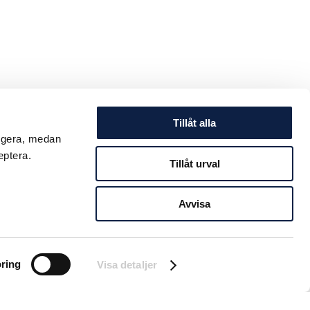
Tillåt alla
ungera, medan
eptera.
Tillåt urval
Avvisa
ring
Visa detaljer