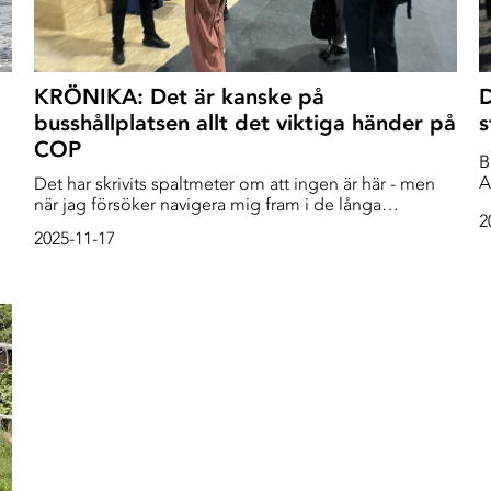
KRÖNIKA: Det är kanske på
D
busshållplatsen allt det viktiga händer på
s
COP
B
A
Det har skrivits spaltmeter om att ingen är här - men
s
när jag försöker navigera mig fram i de långa
2
r
korridorerna här på COP30 i Belém, verkar det som att
2025-11-17
o
alla är här. Det pågår så många panelsamtal, så många
möten, det planeras för framtida möten, visas bildspel
och intervjuer blir gjorda.