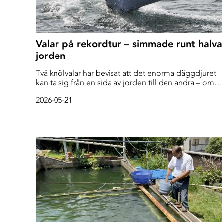
Valar på rekordtur – simmade runt halva
jorden
Två knölvalar har bevisat att det enorma däggdjuret
kan ta sig från en sida av jorden till den andra – om
det får ta lite tid.
2026-05-21