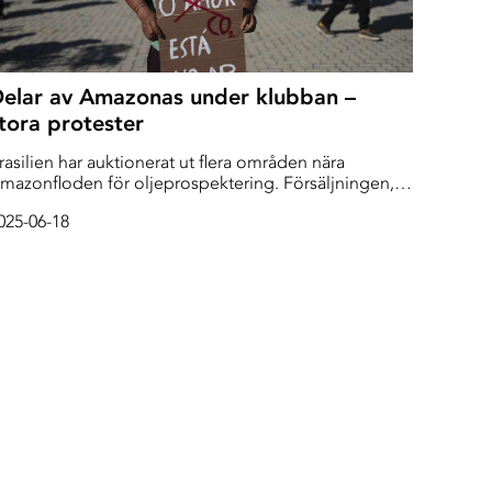
elar av Amazonas under klubban –
tora protester
rasilien har auktionerat ut flera områden nära
mazonfloden för oljeprospektering. Försäljningen,
om sker bara månader före FN:s klimatmöte i
025-06-18
egionen, möts av högljudd kritik från miljögrupper
ch urinvånare.