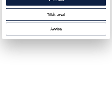
Miljarder snökrabbor har försvunnit från Berings hav de
senaste åren. Nu ställs fisket av delikatesskrabborna i
Alaska in för första gången
Tillåt urval
2022-10-17
Avvisa