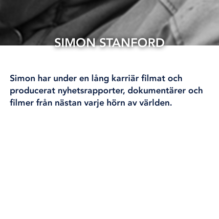
SIMON STANFORD
28 maj, 2025
Simon har under en lång karriär filmat och
producerat nyhetsrapporter, dokumentärer och
filmer från nästan varje hörn av världen.
Simon började sin karriär med att filma och
rapportera åt internationella TV-bolag om de
turbulenta konflikterna på hans hemkontinent,
Afrika. Under nästan 40 år har Simon filmat och
producerat rapporter, dokumentärer och
naturserier för många av världens stora TV-bolag.
Men också getts möjlighet att utveckla och
uttrycka sin passion för naturen. Sedan 2012 har