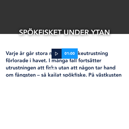
SPÖKFISKET UNDER YTAN
Varje år går stora mängder fiskeutrustning
01:00
förlorade i havet. I många fall fortsätter
utrustningen att fiska utan att någon tar hand
26 apr, 2022
om fångsten – så kallat spökfiske. På västkusten
FISKE
utgör hummertinor det stora problemet och det
beräknas att tusentals går förlorade årligen.
Längs både väst- och östkusten pågår dock flera
projekt som syftar till att städa havet från dessa
dödsfällor.
Karin Martinsson, Robin Wolf och Tommy