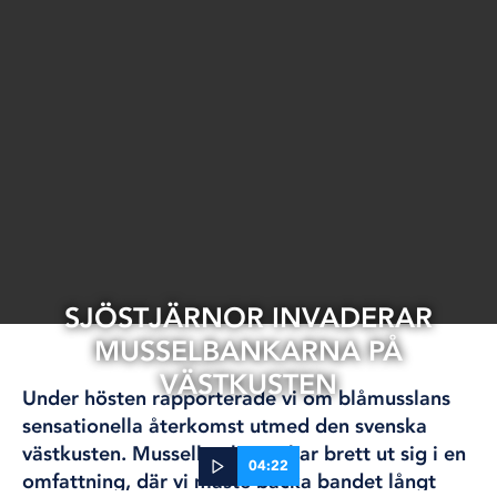
SJÖSTJÄRNOR INVADERAR
MUSSELBANKARNA PÅ
VÄSTKUSTEN
Under hösten rapporterade vi om blåmusslans
sensationella återkomst utmed den svenska
västkusten. Musselbankarna har brett ut sig i en
04:22
omfattning, där vi måste backa bandet långt