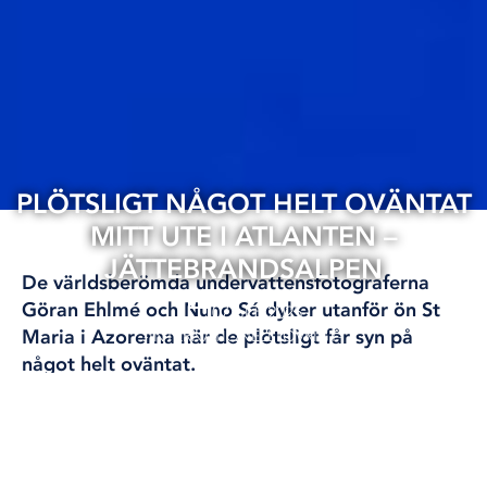
PLÖTSLIGT NÅGOT HELT OVÄNTAT
MITT UTE I ATLANTEN –
JÄTTEBRANDSALPEN
De världsberömda undervattensfotograferna
Göran Ehlmé och Nuno Sá dyker utanför ön St
07 okt, 2025
Maria i Azorerna när de plötsligt får syn på
INTERNATIONELLT
ÖVRIGT
något helt oväntat.
De har båda dykt i nästan alla världens hav,
bland valar, hajar, mantor, valrossar och
späckhuggare, men aldrig sett något liknande.