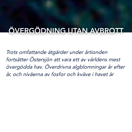
ÖVERGÖDNING UTAN AVBROTT
20 jun, 2020
KLIMAT OCH MILJÖ
Trots omfattande åtgärder under årtionden
fortsätter Östersjön att vara ett av världens mest
övergödda hav. Överdrivna algblomningar år efter
år, och nivåerna av fosfor och kväve i havet är
fortsatt lika höga. Ändå läcker det mindre
näringsämnen från jordbruk och avlopp än
någonsin tidigare.
Kanske finns en källa till övergödningen som
forskare har missat.
Bakom Sveriges lantbruksuniversitets byggnad, i