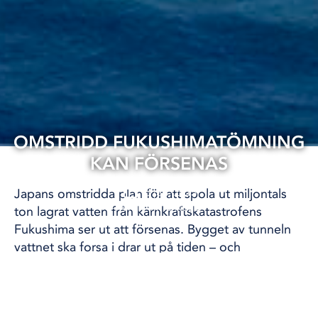
OMSTRIDD FUKUSHIMATÖMNING
KAN FÖRSENAS
13 jan, 2023
Japans omstridda plan för att spola ut miljontals
INTERNATIONELLT
ton lagrat vatten från kärnkraftskatastrofens
Fukushima ser ut att försenas. Bygget av tunneln
vattnet ska forsa i drar ut på tiden – och
myndigheterna behöver även få med sig
allmänheten.