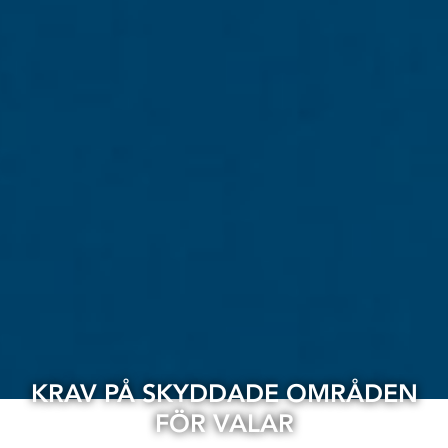
KRAV PÅ SKYDDADE OMRÅDEN
FÖR VALAR