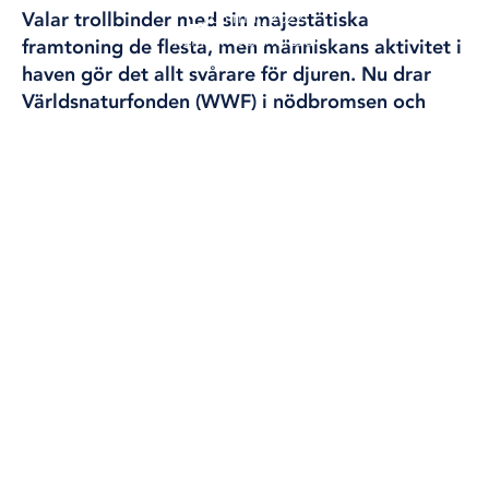
03 mar, 2022
Valar trollbinder med sin majestätiska
KLIMAT OCH MILJÖ
framtoning de flesta, men människans aktivitet i
haven gör det allt svårare för djuren. Nu drar
Världsnaturfonden (WWF) i nödbromsen och
kräver särskilda valskyddsområden för de rutter
valar migrerar längs
.
FOTO: JOHAN HALLNÄS/TT
– De här blå korridorerna är helt