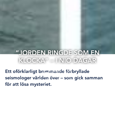
”JORDEN RINGDE SOM EN
KLOCKA” – I NIO DAGAR
13 sep, 2024
Ett oförklarligt brummande förbryllade
KLIMAT OCH MILJÖ
seismologer världen över – som gick samman
för att lösa mysteriet.
Klimatförändringen var den utlösande faktorn,
enligt studien.