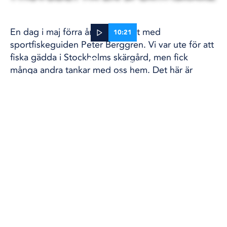
En dag i maj förra året åkte vi ut med
10:21
sportfiskeguiden Peter Berggren. Vi var ute för att
fiska gädda i Stockholms skärgård, men fick
14 apr, 2023
många andra tankar med oss hem. Det här är
FISKE
Peters funderingar om skarven, sälen, gäddan och
trålarna.
Reportage
Lena Scherman
Foto
Anders Kronborg
Klippning
Alexandre Gobatti Ramos
FISKE
SKÄRGÅRD
SPORTFISKE
FACEBOOK
TWITTER
DELA
DELA PÅ