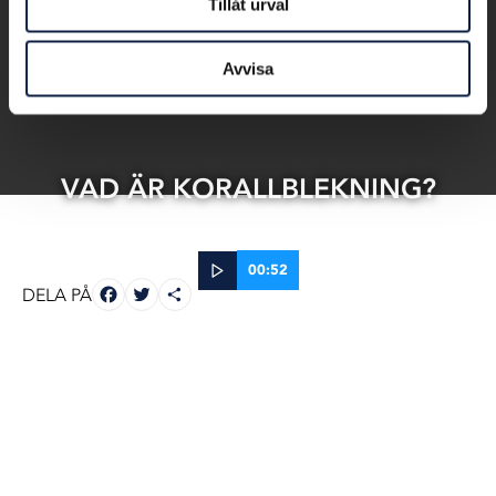
Tillåt urval
Avvisa
VAD ÄR KORALLBLEKNING?
00:52
FACEBOOK
TWITTER
DELA
DELA PÅ
25 jun, 2025